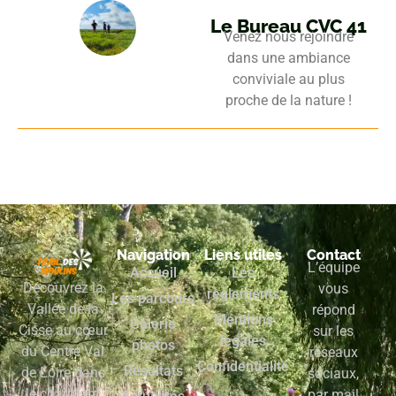
Le Bureau CVC 41
Venez nous rejoindre
dans une ambiance
conviviale au plus
proche de la nature !
Navigation
Liens utiles
Contact
L’équipe
Accueil
Les
Découvrez la
vous
règlements
Les parcours
Vallée de la
répond
Mentions
Galerie
Cisse au cœur
sur les
légales
photos
du Centre Val
réseaux
Confidentialité
Résultats
de Loire dans
sociaux,
le charmant
par mail