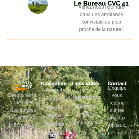
Le Bureau CVC 41
Venez nous rejoindre
dans une ambiance
conviviale au plus
proche de la nature !
Navigation
Liens utiles
Contact
L’équipe
Accueil
Les
Découvrez la
vous
règlements
Les parcours
Vallée de la
répond
Mentions
Galerie
Cisse au cœur
sur les
légales
photos
du Centre Val
réseaux
Confidentialité
Résultats
de Loire dans
sociaux,
le charmant
par mail
Actualités