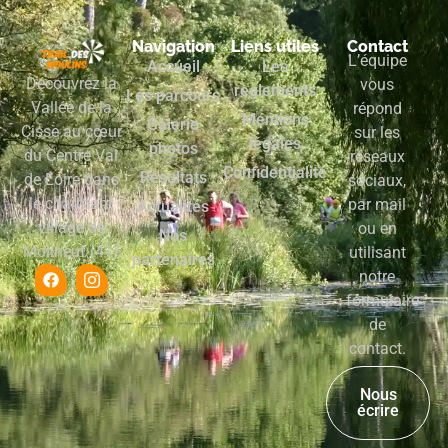
Navigation
Liens utiles
Contact
L’équipe
Accueil
Les
Découvrez la
vous
règlements
Les parcours
Vallée de la
répond
Mentions
Galerie
Cisse au cœur
sur les
légales
photos
du Centre Val
réseaux
Confidentialité
Résultats
de Loire dans
sociaux,
le charmant
par mail
Actualités
village de
ou en
Nos
Molineuf (41)
utilisant
partenaires
notre
formulaire
de
contact.
Nous
écrire