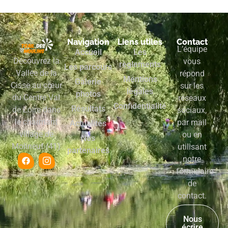
Navigation
Liens utiles
Contact
L’équipe
Accueil
Les
Découvrez la
vous
règlements
Les parcours
Vallée de la
répond
Mentions
Galerie
Cisse au cœur
sur les
légales
photos
du Centre Val
réseaux
Confidentialité
Résultats
de Loire dans
sociaux,
le charmant
par mail
Actualités
village de
ou en
Nos
Molineuf (41)
utilisant
partenaires
notre
formulaire
de
contact.
Nous
écrire